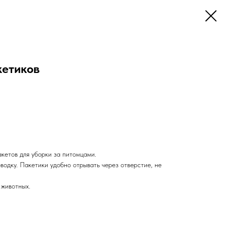
кетиков
акетов для уборки за питомцами.
водку. Пакетики удобно отрывать через отверстие, не
 животных.