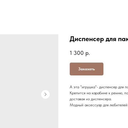
Диспенсер для па
1 300
р.
Заказать
А эта "игрушка"- диспенсер для п
Крепится на карабине к ремню, по
доставая из диспенсера.
Модный аксессуар для любителей