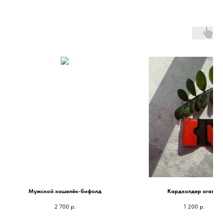
Мужской кошелёк-бифолд
Кардхолдер orange
2 700
р.
1 200
р.