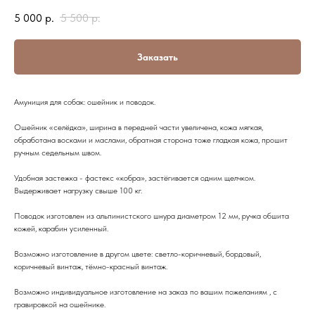
5 000
р.
5 500
р.
Заказать
Амуниция для собак: ошейник и поводок.
Ошейник «селёдка», ширина в передней части увеличена, кожа мягкая,
обработана восками и маслами, обратная сторона тоже гладкая кожа, прошит
ручным седельным швом.
Удобная застежка - фастекс «кобра», застёгивается одним щелчком.
Выдерживает нагрузку свыше 100 кг.
Поводок изготовлен из альпинистского шнура диаметром 12 мм, ручка обшита
кожей, карабин усиленный.
Возможно изготовление в другом цвете: светло-коричневый, бордовый,
коричневый винтаж, тёмно-красный винтаж.
Возможно индивидуальное изготовление на заказ по вашим пожеланиям , с
гравировкой на ошейнике.